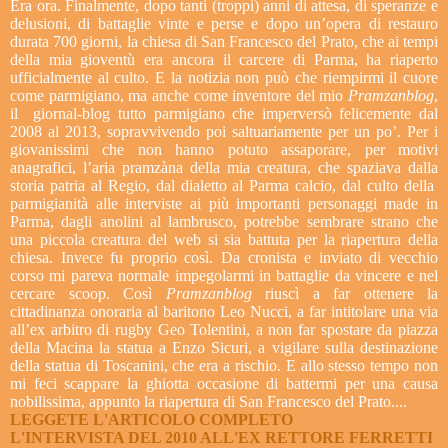
Era ora. Finalmente, dopo tanti (troppi) anni di attesa, di speranze e
delusioni, di battaglie vinte e perse e dopo un’opera di restauro
durata 700 giorni, la chiesa di San Francesco del Prato, che ai tempi
della mia gioventù era ancora il carcere di Parma, ha riaperto
ufficialmente al culto. E la notizia non può che riempirmi il cuore
come parmigiano, ma anche come inventore del mio
Pramzanblog
,
il giornal-blog tutto parmigiano che imperversò felicemente dal
2008 al 2013, sopravvivendo poi saltuariamente per un po’. Per i
giovanissimi che non hanno potuto assaporare, per motivi
anagrafici, l’aria pramzàna della mia creatura, che spaziava dalla
storia patria al Regio, dal dialetto al Parma calcio, dal culto della
parmigianità alle interviste ai più importanti personaggi made in
Parma, dagli anolini al lambrusco, potrebbe sembrare strano che
una piccola creatura del web si sia battuta per la riapertura della
chiesa. Invece fu proprio così. Da cronista e inviato di vecchio
corso mi pareva normale impegolarmi in battaglie da vincere e nel
cercare scoop. Così
Pramzanblog
riuscì a far ottenere la
cittadinanza onoraria al baritono Leo Nucci, a far intitolare una via
all’ex arbitro di rugby Geo Tolentini, a non far spostare da piazza
della Macina la statua a Enzo Sicuri, a vigilare sulla destinazione
della statua di Toscanini, che era a rischio. E allo stesso tempo non
mi feci scappare la ghiotta occasione di battermi per una causa
nobilissima, appunto la riapertura di San Francesco del Prato....
LEGGETE L'ARTICOLO COMPLETO
L'INTERVISTA DEL 2010 ALL'EX RETTORE FERRETTI