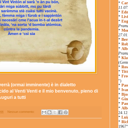
*
Car
11.07
*
Edm
*
Liv
*
Eug
Pramz
*
Mon
27.01
*
Ber
*
Rob
*
Alb
Pram
*
Kla
(
Gent
*
Ros
*
Tit
*
Fre
°)
verrà (ormai imminente) è in dialetto
*
Pao
*
Iva
cido al Venti Venti e il mio benvenuto, pieno di
*
Bjo
uguri a tutti
*
Gin
*
Pao
*
Alb
:44
Nessun commento:
24.12
*
Lui
*
Ric
1967°