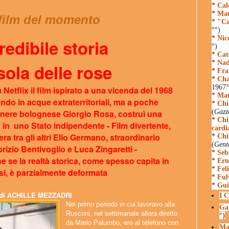
*
Cal
*
Mar
l film del momento
*
"Ca
°°)
*
Nic
redibile storia
°)
*
Cat
*
Nad
Isola delle rose
*
Fra
*
Cha
1967
°
 Netflix il film ispirato a una vicenda del 1968
*
Mau
ndo in acque extraterritoriali,
ma a poche
*
Chi
egnere bolognese Giorgio Rosa, costruì una
(
Gazz
*
Chi
 in uno Stato indipendente - Film divertente,
cardi
 tra gli altri Elio
Germano, straordinario
*
Chi
(
Gent
rizio Bentivoglio e Luca Zingaretti -
*
Seb
e se la realtà
storica, come spesso capita in
*
Ern
*
Fel
si, è parzialmente deformata
*
Ful
*
Gui
di ACHILLE MEZZADRI
I C
Nel primo periodo in cui lavoravo alla
Ga
Rusconi, nel settimanale allora diretto
°)
da Mario Palumbo, ero al telefono con
Ma