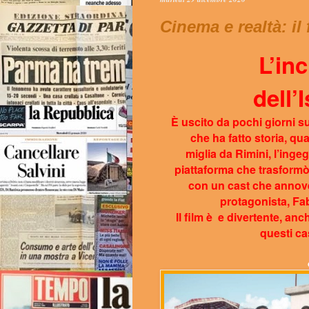
Cinema e realtà: i
L’inc
dell’
È uscito da pochi giorni su
che ha fatto storia, qua
miglia da Rimini, l’ing
piattaforma che trasformò
con un cast che annovera
protagonista, Fab
Il film è
e divertente,
anch
questi ca