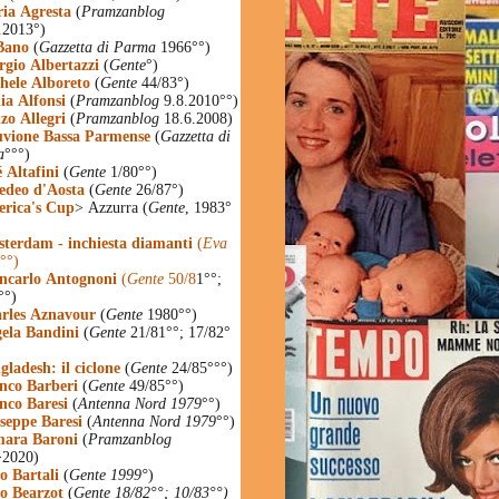
ia Agresta
(
Pramzanblog
.2013°)
Bano
(
Gazzetta di Parma
1966°°)
rgio Albertazzi
(
Gente
°)
hele Alboreto
(
Gente
44/83°)
ia Alfonsi
(
Pramzanblog
9.8.2010°°)
zo Allegri
(
Pramzanblog
18.6.2008)
uvione Bassa Parmense
(
Gazzetta di
a
°°°)
é Altafini
(
Gente
1/80°°)
deo d'Aosta
(
Gente
26/87°)
rica's Cup
> Azzurra (
Gente
, 1983°
terdam - inchiesta diamanti
(
Eva
°°)
ncarlo Antognoni
(
Gente
50/8
1°°;
°°)
rles Aznavour
(
Gente
1980°°)
ela Bandini
(
Gente
21/81°°; 17/82°
gladesh: il ciclone
(
Gente
24/85°°°)
nco Barberi
(
Gente
49/85°°)
nco Baresi
(
Antenna Nord 1979
°°)
seppe Baresi
(
Antenna Nord 1979
°°)
ara Baroni
(
Pramzanblog
>2020)
o Bartali
(
Gente 1999°
)
o Bearzot
(
Gente 18/82°°; 10/83°°)