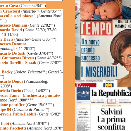
berto Cova
(
Gente
34/84°°)
n Crawford
(/inserto/
>
Gente
/85°°°)
a culla a sei piazze"
(
Antenna Nord
°°°)
ncesco Damiani
(
Gente
22/82°°)
nardo David
(
Gente
32/80; 37/80;
; 10-11/85)
te Davis
(/inserto/>
Gente
6/85°°°)
ncesco Demuro
zanblog
25.11.2013°)
ncarlo De Sisti
(
Gente
37/84°°)
é Guimaraes Dirceu
(
Gente
48/82°°)
orzio Dorelli - Spaak
(
Gente
27/87°°
 Backy
(
Bolero Teletutto°°
;
Gente
15-
°°)
ncarlo Dondi
(Pramzanblog,
.2008°)
riella Dorio
(
Gente
, 14/82°°)
ssier Fame" (/inchiesta a puntate
/
enna Nord
1980°°°°)
zione pontifice
(
Gente
15/05°°°)
ipe 84
(
Gazzetta di Parma°°
)
revole Fabio Fabbri
(
Gente
45/82°
 Fabi
(
Antenna Nord
1978°°)
cinto Facchetti
(
Antenna Nord
1978
°