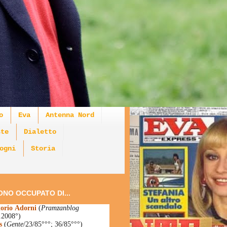
o
Eva
Antenna Nord
ste
Dialetto
ogni
Storia
ONO OCCUPATO DI...
torio Adorni
(
Pramzanblog
.2008°)
s
(
Gente
/23/85°°°; 36/85°°°)