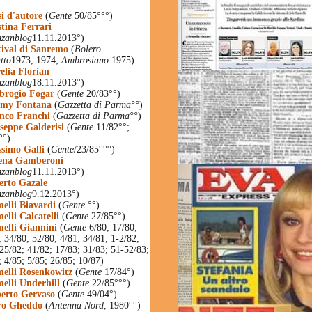
si d'autore
(
Gente
50/85°°°)
stina Ferrari
zanblog
11.11.2013°)
tival di Sanremo
(
Bolero
tto
1973, 1974;
Ambrosiano
1975)
elia Florian
zanblog
18.11.2013°)
rogio Fogar
(
Gente
20/83°°)
my Fontana
(
Gazzetta di Parma°°
)
nco Franchi
(
Gazzetta di Parma°°
)
seppe Galderisi
(
Gente
11/82°°;
°°)
simo Galli
(
Gente
/23/85°°°)
ena Gamberoni
zanblog
11.11.2013°)
erto Gazale
zanblog
9.12.2013°)
elli Biavardi
(
Gente
°°)
elli Calcatelli
(
Gente
27/85°°)
elli Giannini
(
Gente
6/80; 17/80;
; 34/80; 52/80; 4/81; 34/81; 1-2/82;
 25/82; 41/82; 17/83; 31/83; 51-52/83;
; 4/85; 5/85; 26/85; 10/87)
elli Rosenkowitz
(
Gente
17/84°)
elli Underhill
(
Gente
22/85°°°)
erto Gervaso
(
Gente
49/04°)
ro Gheddo
(
Antenna Nord
, 1980°°)