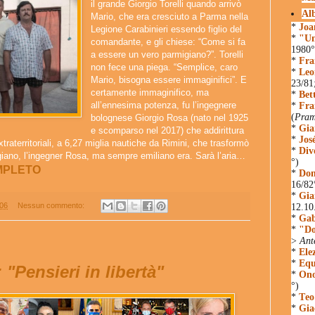
il grande Giorgio Torelli quando arrivò
Al
Mario, che era cresciuto a Parma nella
*
Joa
Legione Carabinieri essendo figlio del
*
"Un
comandante, e gli chiese: “Come si fa
1980°
a essere un vero parmigiano?”. Torelli
*
Fra
non fece una piega. “Semplice, caro
*
Leo
Mario, bisogna essere immaginifici”. E
23/81
certamente immaginifico, ma
*
Bet
all’ennesima potenza, fu l’ingegnere
*
Fra
(
Pram
bolognese Giorgio Rosa (nato nel 1925
*
Gia
e scomparso nel 2017) che addirittura
*
Jos
traterritoriali, a 6,27 miglia nautiche da Rimini, che trasformò
*
Div
giano, l’ingegner Rosa, ma sempre emiliano era. Sarà l’aria…
°)
MPLETO
*
Don
16/82
*
Gia
:06
Nessun commento:
12.10
*
Gab
*
"Do
>
Ant
*
Ele
*
Equ
"Pensieri in libertà"
*
Ono
°)
*
Teo
*
Gia