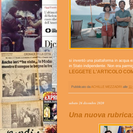
si inventò una piattaforma in acqua ex
in Stato indipendente. Non era parmi
LEGGETE L'ARTICOLO CO
Pubblicato da
ACHILLE MEZZADRI
alle
11
sabato 26 dicembre 2020
Una nuova rubrica: 