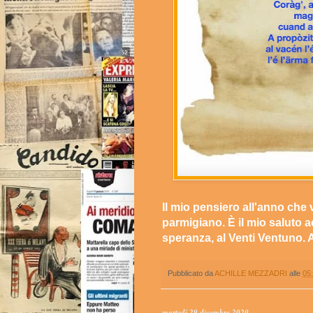
Il mio pensiero all'anno che 
parmigiano. È il mio saluto a
speranza, al Venti Ventuno. A
Pubblicato da
ACHILLE MEZZADRI
alle
05
martedì 29 dicembre 2020