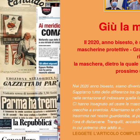
Giù la 
Il 2020, anno bisesto, è
mascherine protettive - Gra
r
la maschera, dietro la qual
prossimo 
Nel 2020 anno bisesto, siamo diventat
Sappiamo tutto delle differenze tra q
nelle tentazione di indossare quelle 
Ci hanno insegnato ad usare le masch
orecchie a sventola. Alterniamo le chi
insomma nel nostro guardaroba, al pa
l’ora di disfarcene. Tranquilli, accadr
in cui potremo dire addio a...
LEGGETE L'ARTICOLO COMPLE