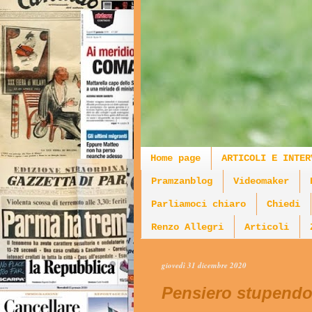
Home page
ARTICOLI E INTER
Pramzanblog
Videomaker
Parliamoci chiaro
Chiedi
Renzo Allegri
Articoli
giovedì 31 dicembre 2020
Pensiero stupendo: