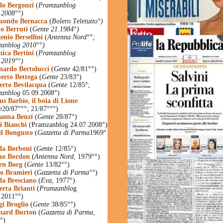
lo Bergonzi
(
Pramzanblog
.2008°°)
ondo Bernacca
(
Bolero Teletutto°)
io Berruti
(
Gente 21.1984°)
enio Bersellini
(
Antenna Nord°°;
anblog 2010°°)
ica Bertini
(
Pramzanblog
.2019°°)
nardo Bertolucci
(
Gente
42/81°°)
erto Bettega
(
Gente
23/83°)
erto Bevilacqua
(
Gente
12/85°;
zanblog
05.09.2008°)
us Barbie, il boia di Lione
e
20/87°°°; 21/87°°°)
anna Benzi
(
Gente
28/87°)
ti Bianchi
(Pramzanblog 24.07.2008°)
d Bongusto
(
Gazzetta di Parma
1969°
la Borboni
(
Gente
12/85°)
no Bordon
(
Antenna Nord
, 1979°°)
rn Borg
(
Gente
13/82°°)
o Bramieri
(
Gazzetta di Parma°°
)
la Bresciano
(
Eva
, 1977°)
erta Brianti
(
Pramzanblo
g
.2011°°)
gi Broglio
(
Gente
38/85°°)
hard Burton
(
Gazzetta di Parma
,
°)