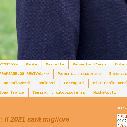
VISTE>>>
Gente
Gazzetta
Parma bell'arma
Boler
PRAMZANBLOG REVIVAL>>>
Parma da riscoprire
Intervi
Nonsoloverdi
Molossi
Ferraguti
Pier Paolo Mend
Zona franca
Tamara, l'autobiografia
Michelotti
MI S
*
Vit
 il 2021 sarà migliore
09.07
*
Aid