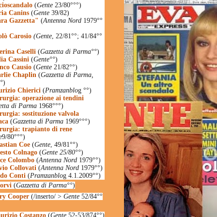
cioscandalo
(
Gente
23/80°°°)
ia Canins
(
Gente
39/82)
ra Gazzetta"
(
Antenna Nord
1979°°
olò Carosio
(Gente
, 22/81°°; 41/84°°
erina Caselli
(
Gazzetta di Parma°°
)
ia Cassini
(
Gente°°
)
nco Causio
(
Gente
21/82°°)
rlie Chaplin
(
Gazzetta di Parma,
°
)
rizio Chierici
(
Pramzanblo
g °°)
rurgia: operazione ai tendini
etta di Parma
1968°°°)
rurgia: sostituzione valvola
aca
(
Gazzetta di Parma
1969°°°)
rurgia: trapianto di rene
e
9/80°°°)
astian Coe
(
Gente
, 49/81°°)
esto Colnago
(
Gente 25/80°°
)
ice Colombo
(
Antenna Nord
1979°°)
vio Collovati
(
Antenna Nord
1979°°)
do Conti
(
Pramzanblo
g 4.1.2009°°)
orvi
(
Gazzetta di Parma°°
)
ry Cooper
(/inserto/ >
Gente
52/84°°
urizio Costanzo
(
Gente
52-53/874°°)