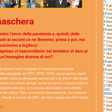
°
)
*
Fal
*
Cri
(
Pram
maschera
*
Fes
Teletu
*
Aur
(
Pram
 stato l’anno della pandemia e, quindi, delle
*
Amb
*
Jim
zie ai vaccini ce ne liberemo, prima o poi, ma
*
Fra
iusciremo a toglierci
*
Giu
21/85
e spesso
ci nascondiamo nel tentativo
di dare al
*
Mas
un’immagine diversa di noi?
*
Ser
(
Pram
*
Alb
i esperti nostro malgrado di mascherine protettive.
(
Pram
uelle chirugiche, le FFP1, FFP2, FFP3, siamo perfino caduti
*
Gem
fashion come se dovessero servirci per una “prima” alla Scala.
*
Gem
*
Gem
erine e ci siamo abituati, anche se alcune ci fanno venire le
27/80
rurgiche alle altre, le monouso alle lavabili, sono entrate
5/82;
ri dei calzini. Però, nonostante l’assuefazione, non vediamo
20/84
à. Grazie al vaccini nel 2021, per tutti o quasi arriverà il tempo
*
Gem
*
Gem
*
Rob
TO
*
Pie