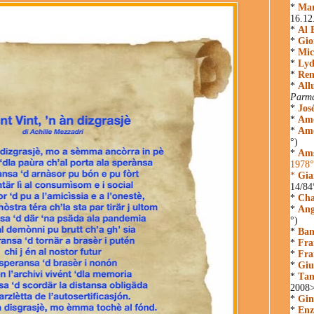
*
Mar
16.12
*
Al 
*
Gio
*
Mic
*
Lyd
*
Ren
*
All
Parm
*
Jos
*
Ame
*
Ame
°)
*
Ams
1978°
*
Gia
14/84
*
Cha
*
Ang
°)
*
Ban
*
Fra
*
Fra
*
Giu
*
Tam
2008
*
Gin
*
Enz