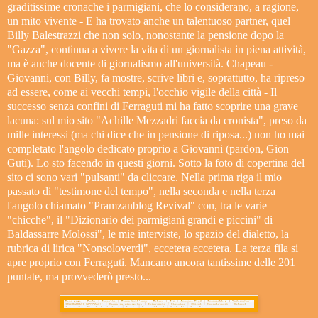
graditissime cronache i parmigiani, che lo considerano, a ragione,
un mito vivente - E ha trovato anche un talentuoso partner, quel
Billy Balestrazzi che non solo, nonostante la pensione dopo la
"Gazza", continua a vivere la vita di un giornalista in piena attività,
ma è anche docente di giornalismo all'università. Chapeau -
Giovanni, con Billy, fa mostre, scrive libri e, soprattutto, ha ripreso
ad essere, come ai vecchi tempi, l'occhio vigile della città - Il
successo senza confini di Ferraguti mi ha fatto scoprire una grave
lacuna: sul mio sito "Achille Mezzadri faccia da cronista", preso da
mille interessi (ma chi dice che in pensione di riposa...) non ho mai
completato l'angolo dedicato proprio a Giovanni (pardon, Gion
Guti). Lo sto facendo in questi giorni. Sotto la foto di copertina del
sito ci sono vari "pulsanti" da cliccare. Nella prima riga il mio
passato di "testimone del tempo", nella seconda e nella terza
l'angolo chiamato "Pramzanblog Revival" con, tra le varie
"chicche", il "Dizionario dei parmigiani grandi e piccini" di
Baldassarre Molossi", le mie interviste, lo spazio del dialetto, la
rubrica di lirica "Nonsoloverdi", eccetera eccetera. La terza fila si
apre proprio con Ferraguti. Mancano ancora tantissime delle 201
puntate, ma provvederò presto...