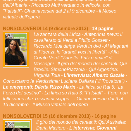
dell'Albania - Riccardo Muti verdiano in edicola con
"Falstaff"- Gli anniversari dal 2 al 9 dicembre - Il Museo
virtuale dell'opera
NONSOLOVERDI 14 (9 dicembre 2013)
- 19 pagine
La zanzara della Lirica - Anteprima news: il
cavalierato di Verdi a Philip Gossett -
Riccardo Muti dirige Verdi in dvd - Al Magnani
di Fidenza le "grandi voci in libertà" - Alla
Corale Verdi "Zanetto, Fritz e amici" di
Mascagni - Il giro del mondo dei cantanti: Qui
Brasile: SimonePiazzola - Qui Argentina:
Virginia Tola -
L'intertvista: Alberto Gazale
-
Conosciamo le Verdissime: Luciana Dallara ("Il Trovatore") -
Le emergenti: Diletta Rizzo Marin
- La lirica su Rai 5: "La
Forza del destino" - La lirica su Raio 3: "Falstaff" - Fore non
tutti sanno che Toscanini scippò... - Gli anniversari dal 9 al
15 dicembre - Il Museo virtuale dell'opera
NONSOLOVERDI 15 (16 dicembre 2013) - 16 pagine
Il giro del mondo dei cantanti: Qui Australia:
Daria Masiero -
L'intervista: Giovanni