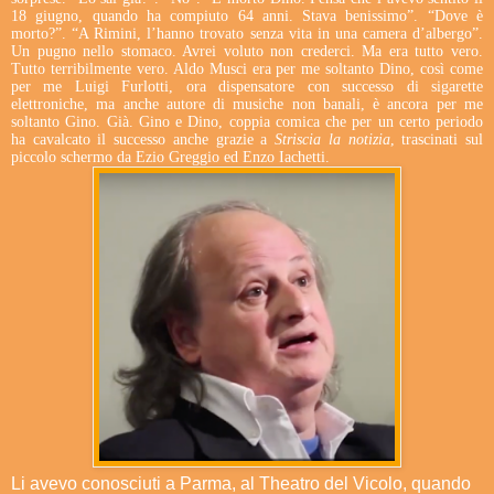
18 giugno, quando ha compiuto 64 anni. Stava benissimo”. “Dove è
morto?”. “A Rimini, l’hanno trovato senza vita in una camera d’albergo”.
Un pugno nello stomaco. Avrei voluto non crederci. Ma era tutto vero.
Tutto terribilmente vero. Aldo Musci era per me soltanto Dino, così come
per me Luigi Furlotti, ora dispensatore con successo di sigarette
elettroniche, ma anche autore di musiche non banali, è ancora per me
soltanto Gino. Già. Gino e Dino, coppia comica che per un certo periodo
ha cavalcato il successo anche grazie a
Striscia la notizia
, trascinati sul
piccolo schermo da Ezio Greggio ed Enzo Iachetti.
Li avevo conosciuti a Parma, al Theatro del Vicolo, quando