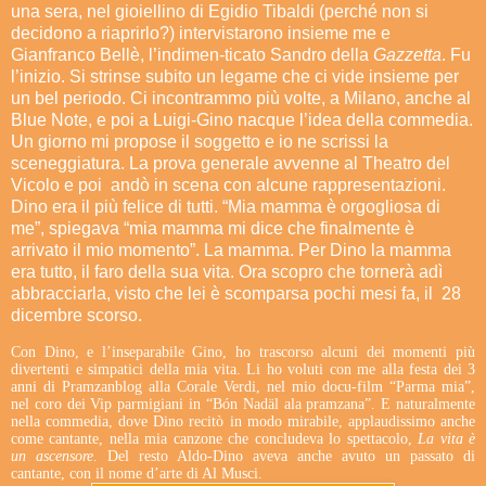
una sera, nel gioiellino di Egidio Tibaldi (perché non si
decidono a riaprirlo?) intervistarono insieme me e
Gianfranco Bellè, l’indimen-ticato Sandro della
Gazzetta
. Fu
l’inizio. Si strinse subito un legame che ci vide insieme per
un bel periodo. Ci incontrammo più volte, a Milano, anche al
Blue Note, e poi a Luigi-Gino nacque l’idea della commedia.
Un giorno mi propose il soggetto e io ne scrissi la
sceneggiatura. La prova generale avvenne al Theatro del
Vicolo e poi andò in scena con alcune rappresentazioni.
Dino era il più felice di tutti. “Mia mamma è orgogliosa di
me”, spiegava “mia mamma mi dice che finalmente è
arrivato il mio momento”. La mamma. Per Dino la mamma
era tutto, il faro della sua vita. Ora scopro che tornerà adì
abbracciarla, visto che lei è scomparsa pochi mesi fa, il 28
dicembre scorso.
Con Dino, e l’inseparabile Gino, ho trascorso alcuni dei momenti più
divertenti e simpatici della mia vita. Li ho voluti con me alla festa dei 3
anni di Pramzanblog alla Corale Verdi, nel mio docu-film “Parma mia”,
nel coro dei Vip parmigiani in “Bón Nadäl ala pramzana”. E naturalmente
nella commedia, dove Dino recitò in modo mirabile, applaudissimo anche
come cantante, nella mia canzone che concludeva lo spettacolo,
La vita è
un ascensore
. Del resto Aldo-Dino aveva anche avuto un passato di
cantante, con il nome d’arte di Al Musci.