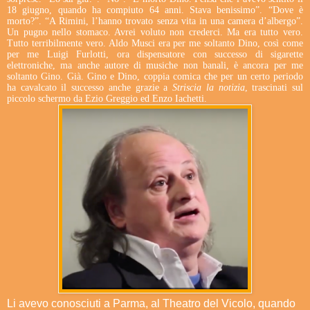
18 giugno, quando ha compiuto 64 anni. Stava benissimo”. “Dove è
morto?”. “A Rimini, l’hanno trovato senza vita in una camera d’albergo”.
Un pugno nello stomaco. Avrei voluto non crederci. Ma era tutto vero.
Tutto terribilmente vero. Aldo Musci era per me soltanto Dino, così come
per me Luigi Furlotti, ora dispensatore con successo di sigarette
elettroniche, ma anche autore di musiche non banali, è ancora per me
soltanto Gino. Già. Gino e Dino, coppia comica che per un certo periodo
ha cavalcato il successo anche grazie a
Striscia la notizia
, trascinati sul
piccolo schermo da Ezio Greggio ed Enzo Iachetti.
Li avevo conosciuti a Parma, al Theatro del Vicolo, quando