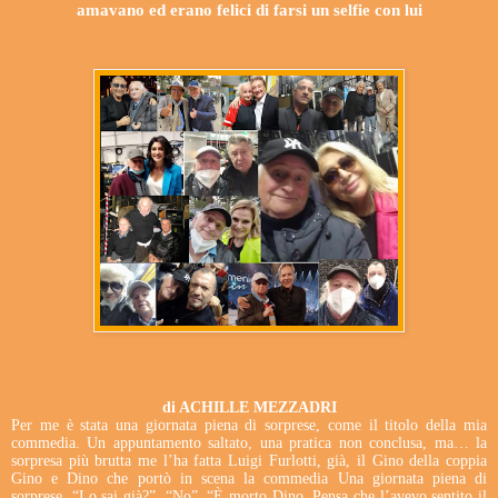
amavano ed erano felici di farsi un selfie con lui
di ACHILLE MEZZADRI
Per me è stata una giornata piena di sorprese, come il titolo della mia
commedia. Un appuntamento saltato, una pratica non conclusa, ma… la
sorpresa più brutta me l’ha fatta Luigi Furlotti, già, il Gino della coppia
Gino e Dino che portò in scena la commedia Una giornata piena di
sorprese. “Lo sai già?”. “No”. “È morto Dino. Pensa che l’avevo sentito il