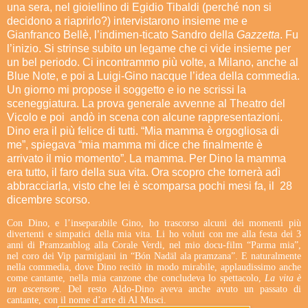
una sera, nel gioiellino di Egidio Tibaldi (perché non si
decidono a riaprirlo?) intervistarono insieme me e
Gianfranco Bellè, l’indimen-ticato Sandro della
Gazzetta
. Fu
l’inizio. Si strinse subito un legame che ci vide insieme per
un bel periodo. Ci incontrammo più volte, a Milano, anche al
Blue Note, e poi a Luigi-Gino nacque l’idea della commedia.
Un giorno mi propose il soggetto e io ne scrissi la
sceneggiatura. La prova generale avvenne al Theatro del
Vicolo e poi andò in scena con alcune rappresentazioni.
Dino era il più felice di tutti. “Mia mamma è orgogliosa di
me”, spiegava “mia mamma mi dice che finalmente è
arrivato il mio momento”. La mamma. Per Dino la mamma
era tutto, il faro della sua vita. Ora scopro che tornerà adì
abbracciarla, visto che lei è scomparsa pochi mesi fa, il 28
dicembre scorso.
Con Dino, e l’inseparabile Gino, ho trascorso alcuni dei momenti più
divertenti e simpatici della mia vita. Li ho voluti con me alla festa dei 3
anni di Pramzanblog alla Corale Verdi, nel mio docu-film “Parma mia”,
nel coro dei Vip parmigiani in “Bón Nadäl ala pramzana”. E naturalmente
nella commedia, dove Dino recitò in modo mirabile, applaudissimo anche
come cantante, nella mia canzone che concludeva lo spettacolo,
La vita è
un ascensore
. Del resto Aldo-Dino aveva anche avuto un passato di
cantante, con il nome d’arte di Al Musci.