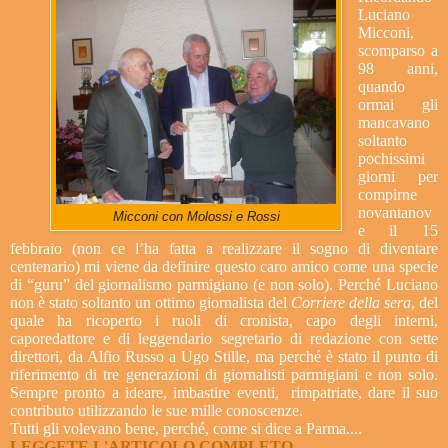
Luciano
Micconi,
scomparso a
98 anni,
quando
ormai gli
mancavano
soltanto
pochissimi
giorni per
compirne
novantanov
Micconi con Molossi e Rossi
e il 15
febbraio (non ce l’ha fatta a realizzare il sogno di diventare
centenario) mi viene da definire questo caro amico come una specie
di “guru” del giornalismo parmigiano (e non solo). Perché Luciano
non è stato soltanto un ottimo giornalista del
Corriere della sera
, del
quale ha ricoperto i ruoli di cronista, capo degli interni,
caporedattore e di leggendario segretario di redazione con sette
direttori, da Alfio Russo a Ugo Stille, ma perché è stato il punto di
riferimento di tre generazioni di giornalisti parmigiani e non solo.
Sempre pronto a ideare, imbastire eventi, rimpatriate, dare il suo
contributo utilizzando le sue mille conoscenze.
Tutti gli volevano bene, perché, come si dice a Parma....
LEGGETE L'ARTICOLO COMPLETO