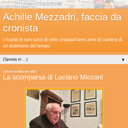
Achille Mezzadri, faccia da
cronista
I ricordi (e non solo) di oltre cinquant'anni anni di carriera di
un testimone del tempo
▼
sabato 6 febbraio 2021
La scomparsa di Luciano Micconi